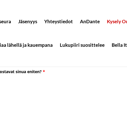
seura
Jäsenyys
Yhteystiedot
AnDante
Kysely O
liaa lähellä ja kauempana
Lukupiiri suosittelee
Bella I
euran toiminnasta
ostavat sinua eniten?
*