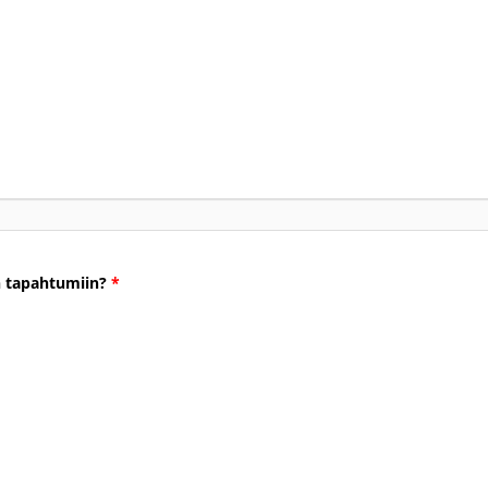
n
an tapahtumiin?
*