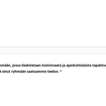
ään, jossa tiedotetaan toiminnasta ja ajankohtaisista tapahtumis
tää sinut ryhmään saatuamme tiedon.
*