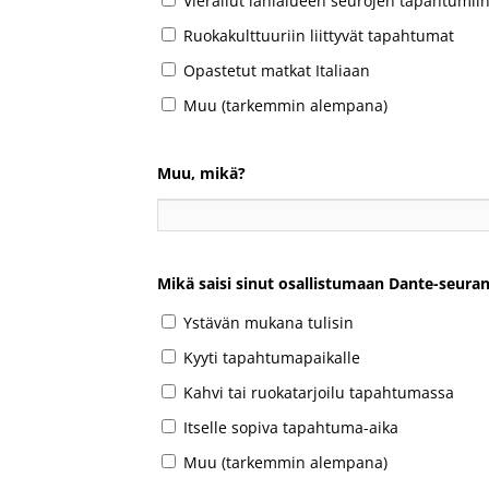
Vierailut lähialueen seurojen tapahtumii
Ruokakulttuuriin liittyvät tapahtumat
Opastetut matkat Italiaan
Muu (tarkemmin alempana)
Muu, mikä?
Mikä saisi sinut osallistumaan Dante-seur
Ystävän mukana tulisin
Kyyti tapahtumapaikalle
Kahvi tai ruokatarjoilu tapahtumassa
Itselle sopiva tapahtuma-aika
Muu (tarkemmin alempana)