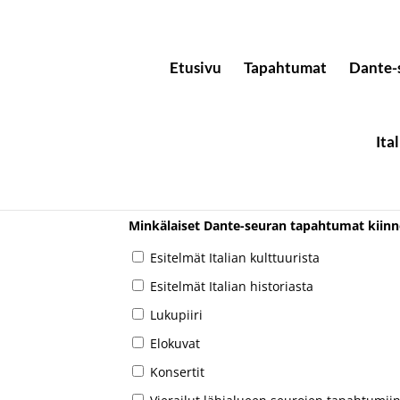
Etusivu
Tapahtumat
Dante-
Ita
Kysely Oulun Dante-s
Minkälaiset Dante-seuran tapahtumat kiinn
Esitelmät Italian kulttuurista
Esitelmät Italian historiasta
Lukupiiri
Elokuvat
Konsertit