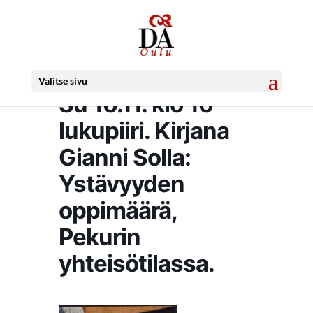
Valitse sivu
Su 16.11. klo 16
lukupiiri. Kirjana
Gianni Solla:
Ystävyyden
oppimäärä,
Pekurin
yhteisötilassa.