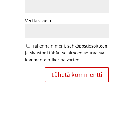
Verkkosivusto
Tallenna nimeni, sähköpostiosoitteeni
ja sivustoni tähän selaimeen seuraavaa
kommentointikertaa varten.
Copyright © Società Dante Alighieri di Oulu ry – Oulun Dante-
seura
Creation by webu.fi